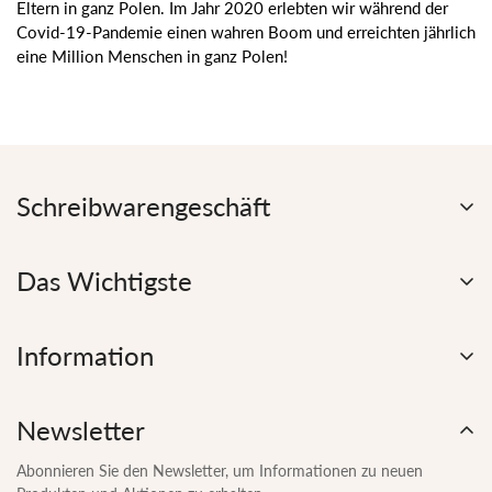
Eltern in ganz Polen. Im Jahr 2020 erlebten wir während der
Covid-19-Pandemie einen wahren Boom und erreichten jährlich
eine Million Menschen in ganz Polen!
Schreibwarengeschäft
Gullivers Bücher
Mickiewicza Straße 4
Das Wichtigste
28-100, Busko-Zdrój
aktiv:
Ihr Konto
Mo-Fr 10:00-17:30 Uhr
Firmendetails
Information
Samstag 9:30-14:00 Uhr
Bestellstatus prüfen
Kontonummer für Zahlungen:
Verfolgen Sie Ihre Sendung
Kontakt
36 1240 1372 1111 0010 2747 3202 PKO SA
Blog - UbranyMaluch
Über uns
Newsletter
Odstąpienie od umowy
kobietamaluch.pl
Meinungen und Auszeichnungen
Versandmethoden
Abonnieren Sie den Newsletter, um Informationen zu neuen
Rückgaben