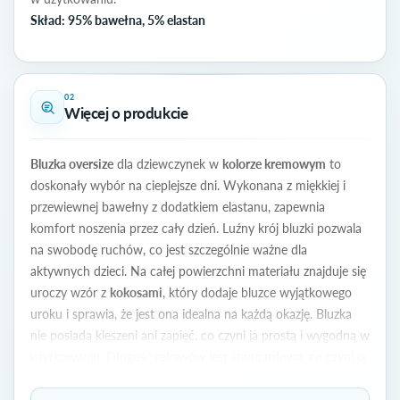
Skład: 95% bawełna, 5% elastan
02
Więcej o produkcie
Bluzka oversize
dla dziewczynek w
kolorze kremowym
to
doskonały wybór na cieplejsze dni. Wykonana z miękkiej i
przewiewnej bawełny z dodatkiem elastanu, zapewnia
komfort noszenia przez cały dzień. Luźny krój bluzki pozwala
na swobodę ruchów, co jest szczególnie ważne dla
aktywnych dzieci. Na całej powierzchni materiału znajduje się
uroczy wzór z
kokosami
, który dodaje bluzce wyjątkowego
uroku i sprawia, że jest ona idealna na każdą okazję. Bluzka
nie posiada kieszeni ani zapięć, co czyni ją prostą i wygodną w
użytkowaniu. Długość rękawów jest standardowa, co czyni ją
uniwersalnym elementem garderoby. Przeznaczona dla
dziewczynek, idealnie komponuje się zarówno ze spodniami,