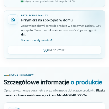
Kolejny termin: poniedziałek, 10 sierpnia, 14:00
Do terminu pozostało 63 godzin, 38 minut.
BEZPIECZNE ZAKUPY
Przymierz na spokojnie w domu
Zamów bez obaw i sprawdź produkt w domowym zaciszu. Gdy
nie spełni Twoich oczekiwań, możesz zwrócić go w ciągu
30
dni
.
Sprawdź zasady zwrotu
30
DNI NA ZWROT
POZNAJ PRODUKT
Szczegółowe informacje
o produkcie
Opis, najważniejsze parametry oraz informacje dotyczące produktu
Bluzka
oversize z kokosami dziewczęca krem MalaMi 2848-29526
.
03