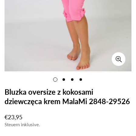
Bluzka oversize z kokosami
dziewczęca krem MalaMi 2848-29526
€23,95
Regulärer
Preis
Steuern inklusive.