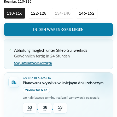
Rozmiar:
110-116
110-116
122-128
134-140
146-152
IN DEN WARENKORB LEGEN
Abholung möglich unter
Sklep Guliwerkids
Gewöhnlich fertig in 24 Stunden
Shop-Informationen anzeigen
SZYBKA REALIZACJA
Planowana wysyłka w kolejnym dniu roboczym
ZAMÓW DO 14:00
Do najbliższego terminu realizacji zamówienia pozostało:
63
38
53
:
:
godz.
min.
sek.