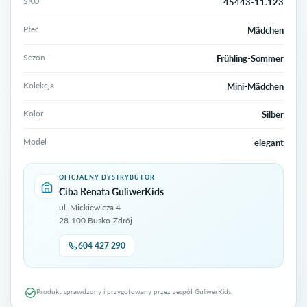
SKU
45443-11.123
Płeć
Mädchen
Sezon
Frühling-Sommer
Kolekcja
Mini-Mädchen
Kolor
Silber
Model
elegant
OFICJALNY DYSTRYBUTOR
Ciba Renata GuliwerKids
ul. Mickiewicza 4
28-100 Busko-Zdrój
604 427 290
Produkt sprawdzony i przygotowany przez zespół GuliwerKids.