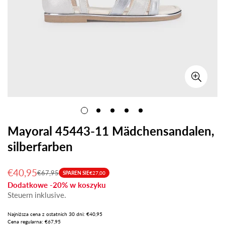
Mayoral 45443-11 Mädchensandalen,
silberfarben
€40,95
€67,95
SPAREN SIE
€27,00
Verkaufspreis
Regulärer
Dodatkowe -20% w koszyku
Preis
Steuern inklusive.
Najniższa cena z ostatnich 30 dni: €40,95
Cena regularna: €67,95