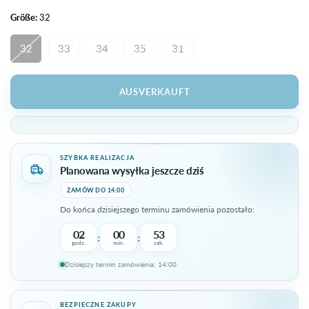
Größe:
32
32
33
34
35
31
AUSVERKAUFT
SZYBKA REALIZACJA
Planowana wysyłka jeszcze dziś
ZAMÓW DO 14:00
Do końca dzisiejszego terminu zamówienia pozostało:
02
00
53
:
:
godz.
min.
sek.
Dzisiejszy termin zamówienia: 14:00
Do terminu pozostało 2 godzin, 0 minut.
BEZPIECZNE ZAKUPY